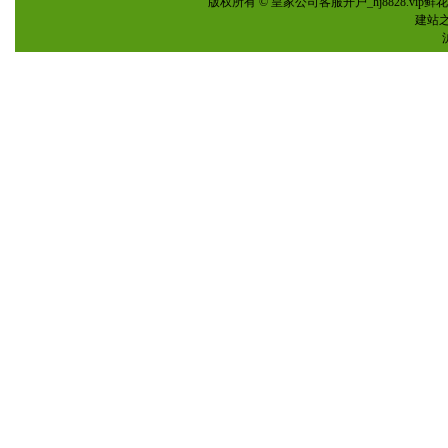
版权所有 © 皇家公司客服开户_hj8828.vi
建站之星(