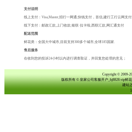
支付说明
线上支付：Visa,Master,招行一网通,快钱支付，首信,建行工行云网支
线下支付：邮政汇款,上门收款,银联·拉卡啦,西联汇款,网汇通支付
配送范围
鲜花类：全国大中城市,目前支持300多个城市,全球185国家.
售后服务
在收到您的投诉24小时以内进行调查取证，并回复您处理的意见；
Copyright © 2009-20
版权所有 © 皇家公司客服开户_hj8828.vi
建站之星(