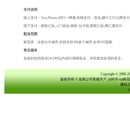
支付说明
线上支付：Visa,Master,招行一网通,快钱支付，首信,建行工行云网支
线下支付：邮政汇款,上门收款,银联·拉卡啦,西联汇款,网汇通支付
配送范围
鲜花类：全国大中城市,目前支持300多个城市,全球185国家.
售后服务
在收到您的投诉24小时以内进行调查取证，并回复您处理的意见；
Copyright © 2009-20
版权所有 © 皇家公司客服开户_hj8828.vi
建站之星(