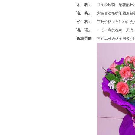
「材 料」
11支粉玫瑰，配花配叶
「包 装」
紫色卷边皱纹纸圆形包
「价 格」
市场价格：￥153元 会
「花 语」
一心一意的在每一天,每一
「配送范围」
本产品可送达全国各地