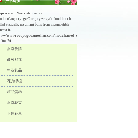
产品类别
eprecated
: Non-static method
oductCategory::getCategoryArray() should not be
lled statically, assuming $this from incompatible
ntext in
www/wwwroot/yuguoxiaozhen.com/module/mod_category_p.php
 line
20
浪漫爱情
商务鲜花
精选礼品
花卉绿植
精品蛋糕
浪漫花束
卡通花束