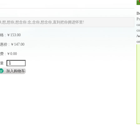
D
Pr
想,想你,想念你.念,念你,想念你,直到把你拥进怀里!
ca
co
格 : ￥153.00
/
on
惠价 : ￥147.00
费 : ￥0.00
量 :