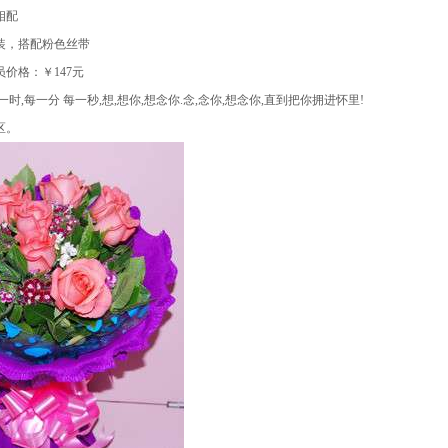
相配
装，搭配粉色丝带
员价格：￥147元
时,每一分 每一秒,想,想你,想念你.念,念你,想念你,直到把你拥进怀里!
区。