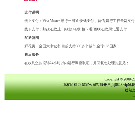
支付说明
线上支付：Visa,Master,招行一网通,快钱支付，首信,建行工行云网支
线下支付：邮政汇款,上门收款,银联·拉卡啦,西联汇款,网汇通支付
配送范围
鲜花类：全国大中城市,目前支持300多个城市,全球185国家.
售后服务
在收到您的投诉24小时以内进行调查取证，并回复您处理的意见；
Copyright © 2009-20
版权所有 © 皇家公司客服开户_hj8828.vi
建站之星(