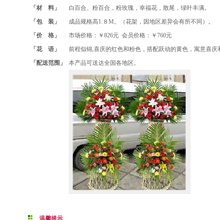
「材 料」
白百合、粉百合，粉玫瑰，幸福花，散尾，绿叶丰满。
「包 装」
成品规格高1.８M。（花架，因地区差异会有所不同）。
「价 格」
市场价格：￥826元 会员价格：￥760元
「花 语」
前程似锦,喜庆的红色和粉色，搭配跃动的黄色，寓意喜庆
「配送范围」
本产品可送达全国各地区。
温馨提示