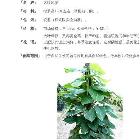
「名 称」
大叶绿萝
「材 料」
绿萝高1.7米左右（请提前订购）。
「包 装」
瓷盆（样式以实物为准）。
「价 格」
市场价格：￥458元 会员价格：￥421元
大叶绿萝，又称黄金葛，原产印尼。喜温暖湿润和半阴环
「花 语」
以肥沃的泥土为好，冬季注意保暖。它耐阴性强，是美化
生机盎然。
「配送范围」
由于自然生长问题每株均有其自然特色，故本照片仅做参考