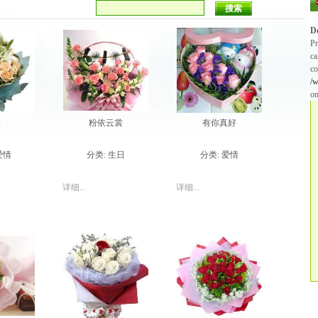
D
Pr
ca
co
/
on
真
粉依云裳
有你真好
爱情
分类:
生日
分类:
爱情
详细...
详细...