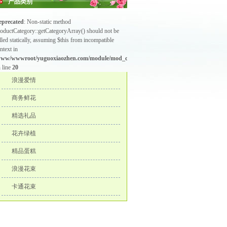
产品类别
eprecated
: Non-static method
oductCategory::getCategoryArray() should not be
lled statically, assuming $this from incompatible
ntext in
www/wwwroot/yuguoxiaozhen.com/module/mod_category_p.php
 line
20
浪漫爱情
商务鲜花
精选礼品
花卉绿植
精品蛋糕
浪漫花束
卡通花束