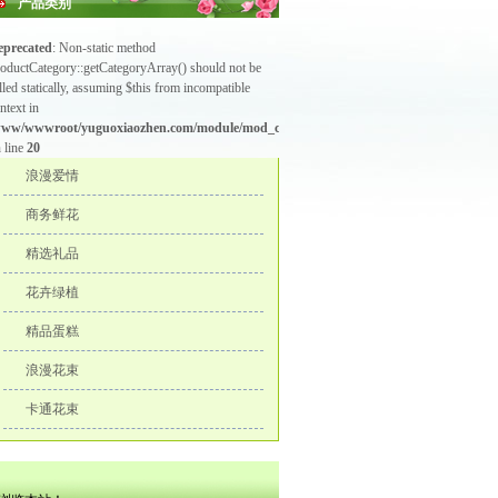
产品类别
eprecated
: Non-static method
oductCategory::getCategoryArray() should not be
lled statically, assuming $this from incompatible
ntext in
www/wwwroot/yuguoxiaozhen.com/module/mod_category_p.php
 line
20
浪漫爱情
商务鲜花
精选礼品
花卉绿植
精品蛋糕
浪漫花束
卡通花束