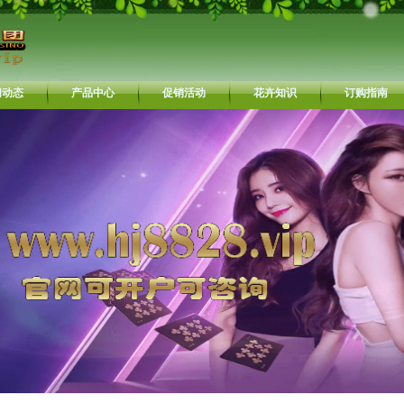
闻动态
产品中心
促销活动
花卉知识
订购指南