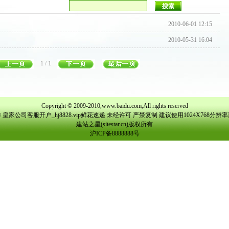
2010-06-01 12:15
2010-05-31 16:04
1 / 1
Copyright © 2009-2010,www.baidu.com,All rights reserved
 皇家公司客服开户_hj8828.vip鲜花速递 未经许可 严禁复制 建议使用1024X768分
建站之星(sitestar.cn)
版权所有
沪ICP备8888888号