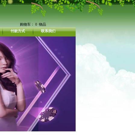
购物车：
0
物品
付款方式
联系我们