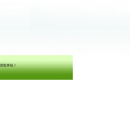
辨率浏览本站！