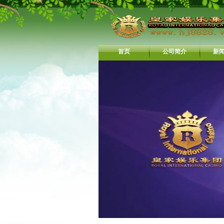
首页
公司简介
新