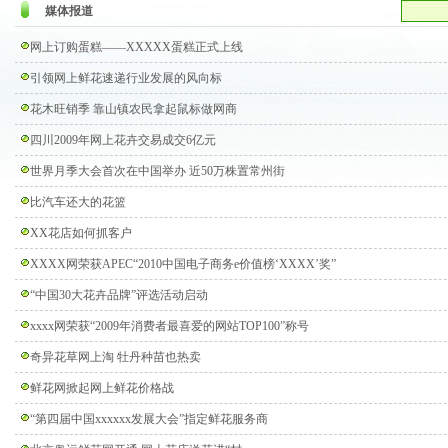
媒体报道
网上订购蛋糕——XXXXX蛋糕正式上线
引领网上鲜花速递行业发展的风向标
花木旺销季 靠山镇农民拿起鼠标做网商
四川2009年网上花卉交易成交6亿元
世界月季大会首次在中国举办 近50万株置常州街
比汽车还大的花篮
XX花店如何抓客户
XXXX网荣获APEC“2010中国电子商务e价值榜‘XXXX’奖”
“中国30大花卉品牌”评选活动启动
xxxx网荣获“2009年消费者最喜爱的网站TOP100”称号
奇异花草网上淘 牡丹种苗也热卖
鲜花网掀起网上鲜花价格战
“第四届中国xxxxxx发展大会”指定鲜花服务商