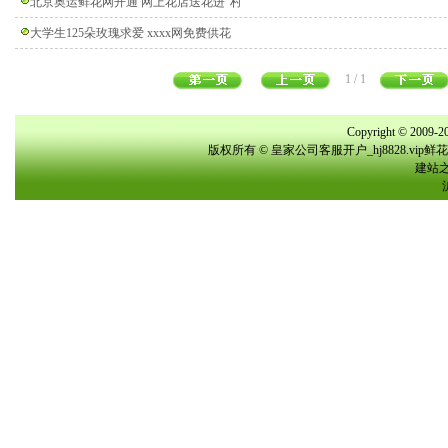
北京奥运鲜花网开通 网上花店送花进“村
大学生125朵玫瑰求爱 xxxx网免费供花
1 / 1
Copyright © 2009-20
版权所有 © 皇家公司客服开户_hj8828.vi
建站之星(