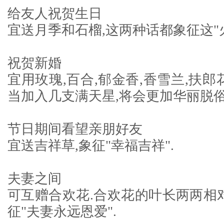
给友人祝贺生日
宜送月季和石榴,这两种话都象征这"火
祝贺新婚
宜用玫瑰,百合,郁金香,香雪兰,扶郎
当加入几支满天星,将会更加华丽脱俗
节日期间看望亲朋好友
宜送吉祥草,象征"幸福吉祥".
夫妻之间
可互赠合欢花.合欢花的叶长两两相对
征"夫妻永远恩爱".