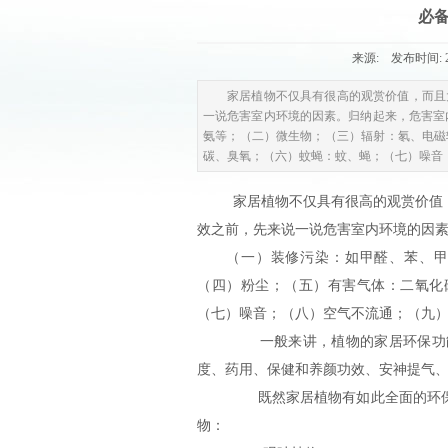
必备
来源: 发布时间: 20
家居植物不仅具有很高的观赏价值，而且
一说危害室内环境的因素。归纳起来，危害室
氨等；（二）微生物；（三）辐射：氡、电磁
碳、臭氧；（六）蚊蝇：蚊、蝇；（七）噪音
家居植物不仅具有很高的观赏价值
效之前，先来说一说危害室内环境的因
（一）装修污染：如甲醛、苯、甲苯
（四）粉尘；（五）有害气体：二氧化
（七）噪音；（八）空气不流通；（九
一般来讲，植物的家居环保功能主
度、药用、保健和养颜功效、安神提气
既然家居植物有如此全面的环保功
物：