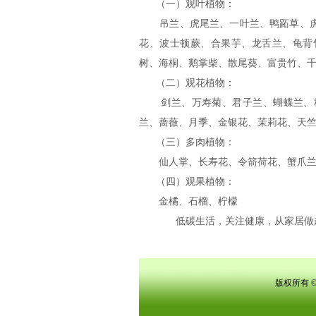
（一）观叶植物：
吊兰、虎尾兰、一叶兰、鸭跖草、虎
花、波士顿蕨、合果芋、龙舌兰、龟背
树、海桐、鹅掌柴、散尾葵、富贵竹、
（二）观花植物：
剑兰、万寿菊、君子兰、蝴蝶兰、秋
兰、蔷薇、月季、金银花、茉莉花、天
（三）多肉植物：
仙人掌、长寿花、令箭荷花、蟹爪兰
（四）观果植物：
金橘、石榴、柠檬
低碳生活，关注健康，从家居做起
版权所有 ©