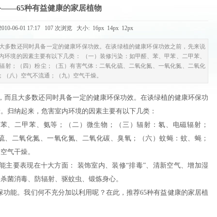
——65种有益健康的家居植物
10-06-01 17:17 107 次浏览 大小:
16px
14px
12px
大多数还同时具备一定的健康环保功效。在谈绿植的健康环保功效之前，先来说
内环境的因素主要有以下几类： （一）装修污染：如甲醛、苯、甲苯、二甲苯、
辐射；（四）粉尘；（五）有害气体：二氧化硫、二氧化氮、一氧化氮、二氧化
；（八）空气不流通；（九）空气干燥。
，而且大多数还同时具备一定的健康环保功效。在谈绿植的健康环保功
素。归纳起来，危害室内环境的因素主要有以下几类：
、二甲苯、氨等；（二）微生物；（三）辐射：氡、电磁辐射；
硫、二氧化氮、一氧化氮、二氧化碳、臭氧；（六）蚊蝇：蚊、蝇；
）空气干燥。
要表现在十大方面： 装饰室内、装修“排毒”、清新空气、增加湿
、杀菌消毒、防辐射、驱蚊虫、锻炼身心。
能。我们何不充分加以利用呢？在此，推荐65种有益健康的家居植