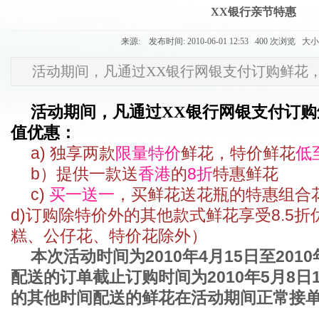
XX银行亲节特惠
来源: 发布时间: 2010-06-01 12:53 400 次浏览 大
活动期间，凡通过XX银行网银支付订购鲜花
活动期间，凡通过XX银行网银支付订
值优惠：
a)
独享两款
限量特价
鲜花，特价鲜花
低
b
）提供一款送
香港
的
8
折
特惠鲜花
c)
买一送一
，
买鲜花送花瓶的特惠组合
d)
订购除特价外的其他款式鲜花享受
8.5
折
糕、公仔花、特价花除外）
本次活动时间为
2010
年
4
月
15
日至
2010
配送的订单截止订购时间为
2010
年
5
月
8
日
的其他时间配送的鲜花在活动期间正常接